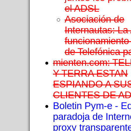
el ADSL
Asociación de
Internautas: La A
funcionamiento 
de Telefónica 
mienten.com: T
Y TERRA ESTAN
ESPIANDO A SU
CLIENTES DE A
Boletin Pym-e - Edi
paradoja de Interne
proxy transparent