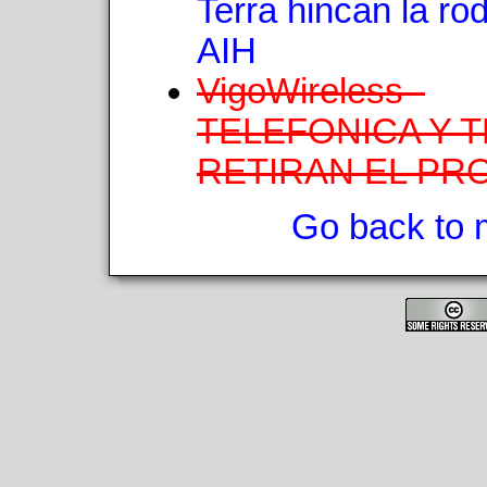
Terra hincan la rod
AIH
VigoWireless -
TELEFONICA Y 
RETIRAN EL PR
Go back to 